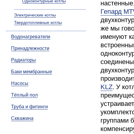
Одноконтурные котлы
настенные
Гепард MT
Электрические котлы
двухконту
Твердотопливные котлы
же мы гов
именуют ка
Водонагреватели
встроенным
Принадлежности
одноконтур
Радиаторы
соединены
двухконту
Баки мембранные
производи
Насосы
KLZ
. У ко
преимущест
Тёплый пол
устраивает
Труба и фитинги
укомплект
Скважина
группами б
компенсир