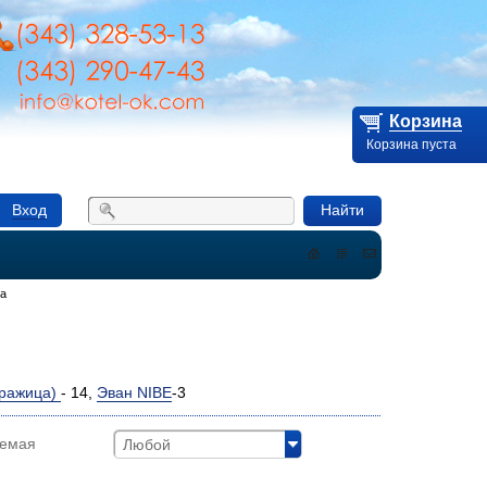
Корзина
Корзина пуста
Вход
Найти
контакты
ва
Дражица)
- 14,
Эван NIBE
-3
аемая
Любой