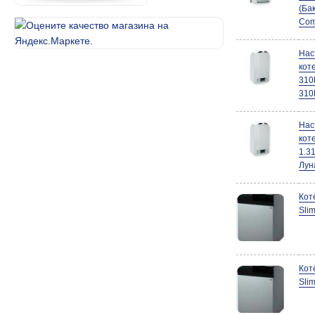
(Ба
Com
Нас
кот
310
310
Нас
кот
1.3
Лун
Кот
Slim
Кот
Slim