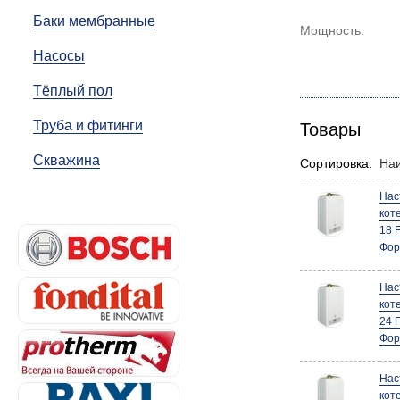
Баки мембранные
Мощность:
Насосы
Тёплый пол
Труба и фитинги
Товары
Скважина
Сортировка:
На
Нас
кот
18 
Фор
Нас
кот
24 
Фор
Нас
кот