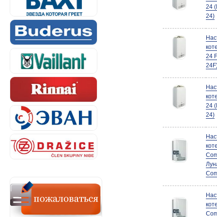
24 
24)
Нас
кот
24 
24F
Нас
кот
24 
24)
Нас
кот
Com
Лун
Com
Нас
кот
Com