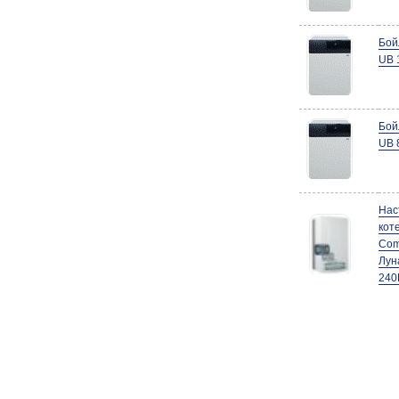
Бой
UB 
Бой
UB 
Нас
кот
Com
Лун
240