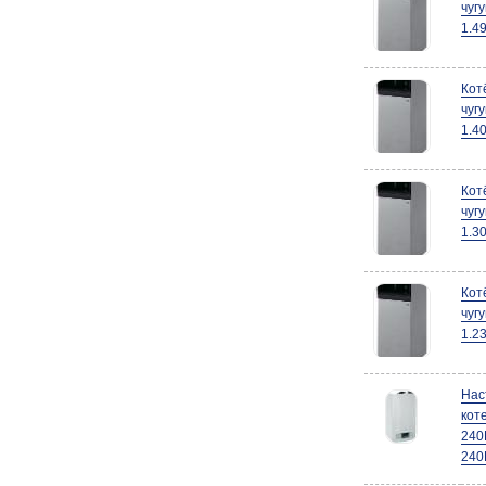
чуг
1.4
Кот
чуг
1.4
Кот
чуг
1.3
Кот
чуг
1.2
Нас
кот
240
240