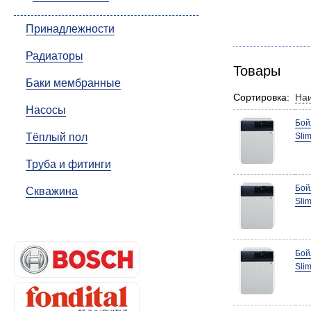
Принадлежности
Радиаторы
Товары
Баки мембранные
Сортировка:
На
Насосы
Бой
Тёплый пол
Sli
Труба и фитинги
Бой
Скважина
Sli
Бой
Sli