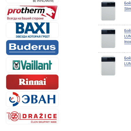
Бой
Sli
Бой
LUN
Ino
Бой
LUN