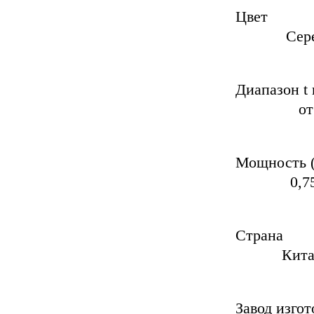
Серебр
Диапаз
от 0 д
Мо
0,75
С
Кита
Зав