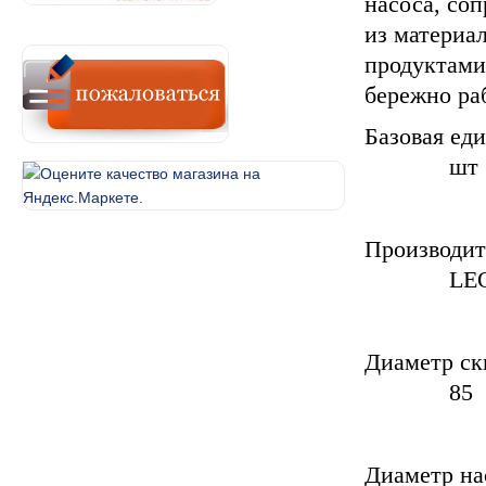
насоса, со
из материа
продуктами
бережно ра
Ба
шт
Пр
LEO GR
Диа
85
Диам