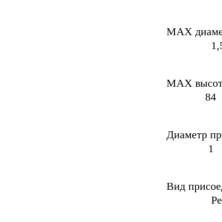
MAX ди
1,
MAX 
84
Диам
1
Вид
Резь