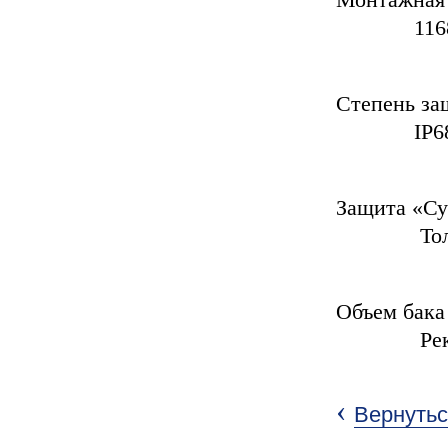
116
Сте
IP68+
Защита
Только п
Объем
Рекомен
‹
Вернутьс