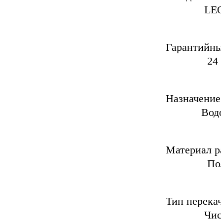
LEO GR
Га
24 ме
Н
Водоснаб
Мате
Полика
Тип 
Чистая