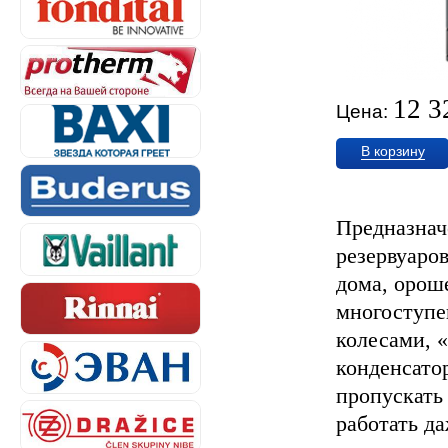
12 3
Цена:
В корзину
Предназначе
резервуаро
дома, орош
многоступе
колесами, 
конденсато
пропускать
работать д