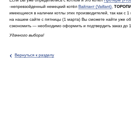
Если Вы уже определились с котлом и это котёл
Протерм (Pro
-непревзойденный немецкий котёл
Вайлант (Vaillant)
,
ТОРОП
имеющиеся в наличии котлы этих производителей, так как с 
на нашем сайте с пятницы (1 марта) Вы сможете найти уже о
сэкономить — необходимо оформить и подтвердить заказ до 1
Удачного выбора!
‹
Вернуться к разделу