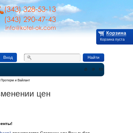
Корзина
Корзина пуста
Вход
Найти
контакты
 Протерм и Вайлант
зменении цен
иенты!