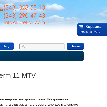
Корзина
Корзина пуста
Вход
Найти
контакты
herm 11 MTV
сем недавно построили баню. Построили её
омната отдыха, а на втором этаже две маленькие